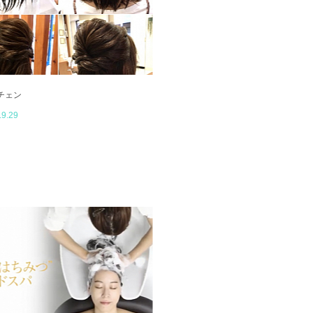
チェン
.9.29