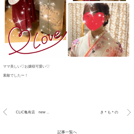
ママ美しい♡お嬢様可愛い♡
素敵でしたー！
CLiC亀有店 new ...
き＊も＊の
記事一覧へ