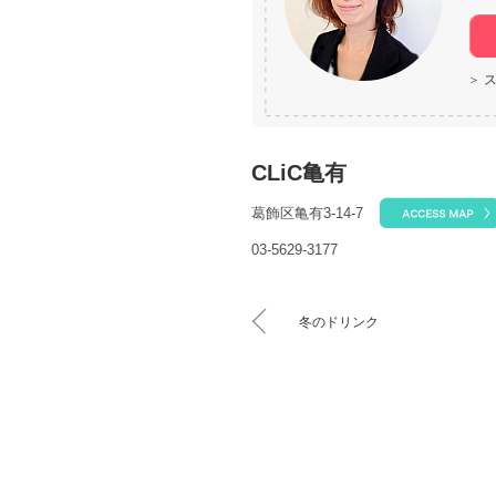
＞
CLiC亀有
葛飾区亀有3-14-7
03-5629-3177
冬のドリンク