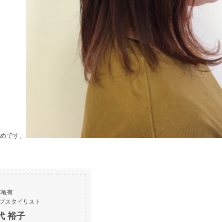
めです。
iC亀有
プスタイリスト
代 裕子