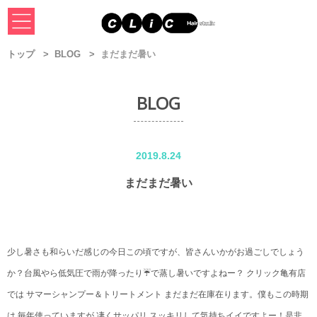
トップ
BLOG
まだまだ暑い
BLOG
2019.8.24
まだまだ暑い
少し暑さも和らいだ感じの今日この頃ですが、皆さんいかがお過ごしでしょう
か？台風やら低気圧で雨が降ったり☔️で蒸し暑いですよねー？ クリック亀有店
では サマーシャンプー＆トリートメント まだまだ在庫在ります。僕もこの時期
は 毎年使っていますが 凄くサッパリ スッキリして気持ちイイですよー！是非